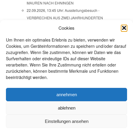
MAUREN NACH EHNINGEN
22.09.2026, 13:45 Uhr:
Ausstellungsbesuch -
VERBRECHEN AUS ZWEI JAHRHUNDERTEN
24.09.2026, 18:00 Uhr:
Frauenabend - Open space
Cookies
24.09.2026, 19:30 Uhr - 22:00 Uhr:
JAZZ im
Um Ihnen ein optimales Erlebnis zu bieten, verwenden wir
Naturfreundehaus Steinbergle mit SWINGSIZE XL
Cookies, um Geräteinformationen zu speichern und/oder darauf
25.09.2026 - 27.09.2026, 00:00 Uhr - 23:59 Uhr:
zuzugreifen. Wenn Sie zustimmen, können wir Daten wie das
Wanderwochenende: IM HEGAU
Surfverhalten oder eindeutige IDs auf dieser Website
25.09.2026, 17:30 Uhr:
Stadtteilspaziergang -
verarbeiten. Wenn Sie Ihre Zustimmung nicht erteilen oder
FUSS- UND RADVERKEHR IM WESTEN
zurückziehen, können bestimmte Merkmale und Funktionen
beeinträchtigt werden.
26.09.2026, ganztägig:
APFEL-AKTIONSTAG
27.09.2026, 08:45 Uhr:
Wanderung: Seitentäler der
Nagold
annehmen
alle Veranstaltungen
ablehnen
Einstellungen ansehen
Impressum / Datenschutz