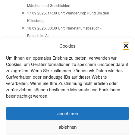
Märchen und Geschichten
17.09.2026, 14:00 Uhr:
Wanderung: Rund um den
Killesberg
18.09.2026, 00:00 Uhr:
Planetariumsbesuch -
Besuch im All
18.09.2026, 19:30 Uhr - 21:30 Uhr:
Vortrag:
Cookies
DEMOKRATIE BRAUCHT ERINNERUNG!
Um Ihnen ein optimales Erlebnis zu bieten, verwenden wir
19.09.2026, 14:00 Uhr - 22:00 Uhr:
Cookies, um Geräteinformationen zu speichern und/oder darauf
Familienaktionstage -
zuzugreifen. Wenn Sie zustimmen, können wir Daten wie das
SOMMERABENDGEZWITSCHER
Surfverhalten oder eindeutige IDs auf dieser Website
20.09.2026, 09:00 Uhr:
Wanderung -
verarbeiten. Wenn Sie Ihre Zustimmung nicht erteilen oder
SCHÖNBUCH-SKULPTURENWEG / ÜBER
zurückziehen, können bestimmte Merkmale und Funktionen
beeinträchtigt werden.
MAUREN NACH EHNINGEN
22.09.2026, 13:45 Uhr:
Ausstellungsbesuch -
VERBRECHEN AUS ZWEI JAHRHUNDERTEN
annehmen
alle Veranstaltungen
ablehnen