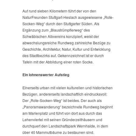
Auf rund sieben Kilometern führt der von den
NaturFreunden Stuttgart-Heslach ausgewiesene „Rote-
Socken-Weg“ durch den Stuttgarter Süden. Als
Ergänzung zum „Blaustrümpflerweg“ des
Schwäbischen Albvereins konzipiert, weist der
abwechslungsreiche Rundweg zahlreiche Bezüge zu
Geschichte, Architektur, Natur, Kultur und Entwicklung
des Stadtbezirks auf. Gekennzeichnet ist er durch
Tafeln mit der Abbildung einer roten Socke.
Ein lohnenswerter Aufstieg
Einerseits urban mit vielen kulturellen und historischen
Bezügen, andererseits landschaftlich eindrucksvoll:
Der „Rote-Socken-Weg“ ist beides. Der auch als
„Panoramawanderung“ bezeichnete Rundweg beginnt
am Marienplatz und führt von dort aus durch das
Lehenviertel mit seinen Gründerzeithäusern und
durchquert den Landschaftspark Wernhalde, in dem
über 40 Mammutbäume zu bestaunen sind.