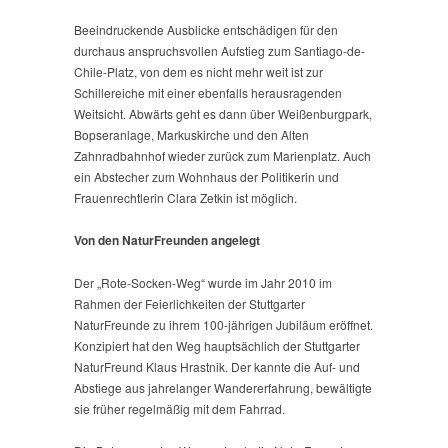
Beeindruckende Ausblicke entschädigen für den
durchaus anspruchsvollen Aufstieg zum Santiago-de-
Chile-Platz, von dem es nicht mehr weit ist zur
Schillereiche mit einer ebenfalls herausragenden
Weitsicht. Abwärts geht es dann über Weißenburgpark,
Bopseranlage, Markuskirche und den Alten
Zahnradbahnhof wieder zurück zum Marienplatz. Auch
ein Abstecher zum Wohnhaus der Politikerin und
Frauenrechtlerin Clara Zetkin ist möglich.
Von den NaturFreunden angelegt
Der „Rote-Socken-Weg“ wurde im Jahr 2010 im
Rahmen der Feierlichkeiten der Stuttgarter
NaturFreunde zu ihrem 100-jährigen Jubiläum eröffnet.
Konzipiert hat den Weg hauptsächlich der Stuttgarter
NaturFreund Klaus Hrastnik. Der kannte die Auf- und
Abstiege aus jahrelanger Wandererfahrung, bewältigte
sie früher regelmäßig mit dem Fahrrad.