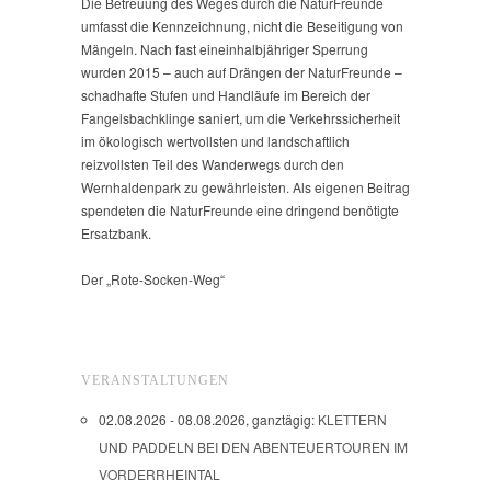
Die Betreuung des Weges durch die NaturFreunde
umfasst die Kennzeichnung, nicht die Beseitigung von
Mängeln. Nach fast eineinhalbjähriger Sperrung
wurden 2015 – auch auf Drängen der NaturFreunde –
schadhafte Stufen und Handläufe im Bereich der
Fangelsbachklinge saniert, um die Verkehrssicherheit
im ökologisch wertvollsten und landschaftlich
reizvollsten Teil des Wanderwegs durch den
Wernhaldenpark zu gewährleisten. Als eigenen Beitrag
spendeten die NaturFreunde eine dringend benötigte
Ersatzbank.
Der „Rote-Socken-Weg“
VERANSTALTUNGEN
02.08.2026 - 08.08.2026, ganztägig:
KLETTERN
UND PADDELN BEI DEN ABENTEUERTOUREN IM
VORDERRHEINTAL