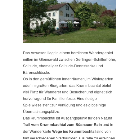
Das Anwesen liegt in einem herrlichen Wandergebiet
mitten im Glemswald zwischen Gerlingen-Schillerhöhe,
Solitude, ehemaliger Solitude-Rennstrecke und
Bärenschlössle.
Ob in den gemütlichen Innenräumen, im Wintergarten
oder im großen Biergarten, das Krummbachtal bietet
viel Platz für Wanderer und Besucher und eignet sich
hervorragend für Familienfeste. Eine riesige
Spielwiese steht zur Verfügung und es gibt einige
Übernachtungsplätze.
Das Krummbachtal ist Ausgangspunkt für den Natura
Trail
vom Krummbachtal zum Büsnauer Rain
und in
der Wanderkarte
Wege ins Krummbachtal
sind von
fünf verschiedenen Startpunkten aus (alle zu erreichen