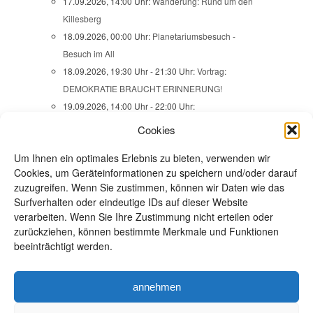
17.09.2026, 14:00 Uhr:
Wanderung: Rund um den
Killesberg
18.09.2026, 00:00 Uhr:
Planetariumsbesuch -
Besuch im All
18.09.2026, 19:30 Uhr - 21:30 Uhr:
Vortrag:
DEMOKRATIE BRAUCHT ERINNERUNG!
19.09.2026, 14:00 Uhr - 22:00 Uhr:
Familienaktionstage -
Cookies
SOMMERABENDGEZWITSCHER
Um Ihnen ein optimales Erlebnis zu bieten, verwenden wir
20.09.2026, 09:00 Uhr:
Wanderung -
Cookies, um Geräteinformationen zu speichern und/oder darauf
SCHÖNBUCH-SKULPTURENWEG / ÜBER
zuzugreifen. Wenn Sie zustimmen, können wir Daten wie das
MAUREN NACH EHNINGEN
Surfverhalten oder eindeutige IDs auf dieser Website
22.09.2026, 13:45 Uhr:
Ausstellungsbesuch -
verarbeiten. Wenn Sie Ihre Zustimmung nicht erteilen oder
VERBRECHEN AUS ZWEI JAHRHUNDERTEN
zurückziehen, können bestimmte Merkmale und Funktionen
beeinträchtigt werden.
24.09.2026, 18:00 Uhr:
Frauenabend - Open space
24.09.2026, 19:30 Uhr - 22:00 Uhr:
JAZZ im
Naturfreundehaus Steinbergle mit SWINGSIZE XL
annehmen
alle Veranstaltungen