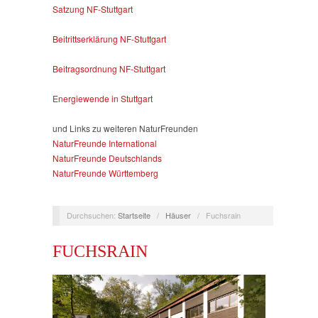
Satzung NF-Stuttgart
Beitrittserklärung NF-Stuttgart
Beitragsordnung NF-Stuttgart
Energiewende in Stuttgart
und Links zu weiteren NaturFreunden
NaturFreunde International
NaturFreunde Deutschlands
NaturFreunde Württemberg
Durchsuchen:
Startseite
/
Häuser
/
Fuchsrain
FUCHSRAIN