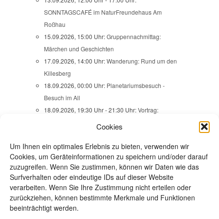
SONNTAGSCAFÉ im NaturFreundehaus Am
Roßhau
15.09.2026, 15:00 Uhr:
Gruppennachmittag:
Märchen und Geschichten
17.09.2026, 14:00 Uhr:
Wanderung: Rund um den
Killesberg
18.09.2026, 00:00 Uhr:
Planetariumsbesuch -
Besuch im All
18.09.2026, 19:30 Uhr - 21:30 Uhr:
Vortrag:
DEMOKRATIE BRAUCHT ERINNERUNG!
Cookies
19.09.2026, 14:00 Uhr - 22:00 Uhr:
Um Ihnen ein optimales Erlebnis zu bieten, verwenden wir
Familienaktionstage -
Cookies, um Geräteinformationen zu speichern und/oder darauf
SOMMERABENDGEZWITSCHER
zuzugreifen. Wenn Sie zustimmen, können wir Daten wie das
20.09.2026, 09:00 Uhr:
Wanderung -
Surfverhalten oder eindeutige IDs auf dieser Website
SCHÖNBUCH-SKULPTURENWEG / ÜBER
verarbeiten. Wenn Sie Ihre Zustimmung nicht erteilen oder
MAUREN NACH EHNINGEN
zurückziehen, können bestimmte Merkmale und Funktionen
beeinträchtigt werden.
22.09.2026, 13:45 Uhr:
Ausstellungsbesuch -