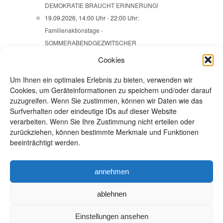
DEMOKRATIE BRAUCHT ERINNERUNG!
19.09.2026, 14:00 Uhr - 22:00 Uhr:
Familienaktionstage -
SOMMERABENDGEZWITSCHER
20.09.2026, 09:00 Uhr:
Wanderung -
Cookies
SCHÖNBUCH-SKULPTURENWEG / ÜBER
Um Ihnen ein optimales Erlebnis zu bieten, verwenden wir
MAUREN NACH EHNINGEN
Cookies, um Geräteinformationen zu speichern und/oder darauf
22.09.2026, 13:45 Uhr:
Ausstellungsbesuch -
zuzugreifen. Wenn Sie zustimmen, können wir Daten wie das
VERBRECHEN AUS ZWEI JAHRHUNDERTEN
Surfverhalten oder eindeutige IDs auf dieser Website
24.09.2026, 18:00 Uhr:
Frauenabend - Open space
verarbeiten. Wenn Sie Ihre Zustimmung nicht erteilen oder
24.09.2026, 19:30 Uhr - 22:00 Uhr:
JAZZ im
zurückziehen, können bestimmte Merkmale und Funktionen
beeinträchtigt werden.
Naturfreundehaus Steinbergle mit SWINGSIZE XL
25.09.2026 - 27.09.2026, 00:00 Uhr - 23:59 Uhr:
Wanderwochenende: IM HEGAU
annehmen
alle Veranstaltungen
ablehnen
Einstellungen ansehen
Impressum / Datenschutz