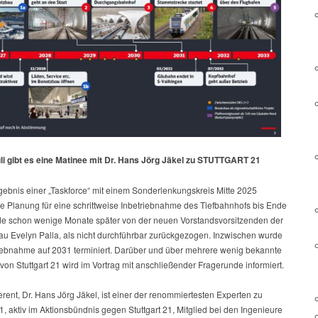
li gibt es eine Matinee mit Dr. Hans Jörg Jäkel zu STUTTGART 21
gebnis einer „Taskforce“ mit einem Sonderlenkungskreis Mitte 2025
te Planung für eine schrittweise Inbetriebnahme des Tiefbahnhofs bis Ende
e schon wenige Monate später von der neuen Vorstandsvorsitzenden der
au Evelyn Palla, als nicht durchführbar zurückgezogen. Inzwischen wurde
riebnahme auf 2031 terminiert. Darüber und über mehrere wenig bekannte
on Stuttgart 21 wird im Vortrag mit anschließender Fragerunde informiert.
rent, Dr. Hans Jörg Jäkel, ist einer der renommiertesten Experten zu
21, aktiv im Aktionsbündnis gegen Stuttgart 21, Mitglied bei den Ingenieure