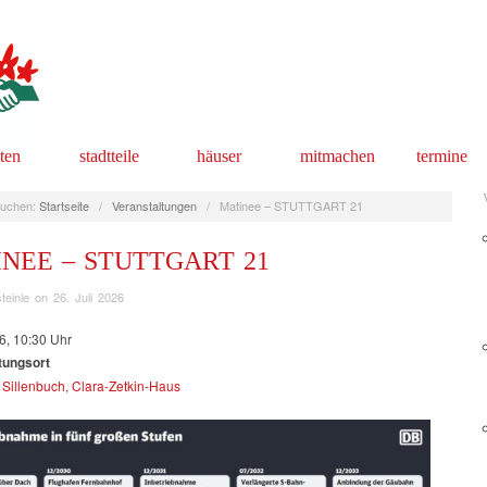
äten
stadtteile
häuser
mitmachen
termine
uchen:
Startseite
/
Veranstaltungen
/
Matinee – STUTTGART 21
NEE – STUTTGART 21
teinle
on
26. Juli 2026
6, 10:30 Uhr
tungsort
Sillenbuch, Clara-Zetkin-Haus