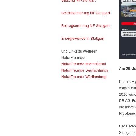
Beitrittserklärung NF-Stuttgart
Beitragsordnung NF-Stuttgart
Energiewende in Stuttgart
und Links zu weiteren
NaturFreunden
NaturFreunde International
Am 26. Ju
NaturFreunde Deutschlands
NaturFreunde Württemberg
Die als Er
vorgestell
2026 wurd
DB AG, Fr
die Inbet
Probleme v
Der Refere
Stuttgart 