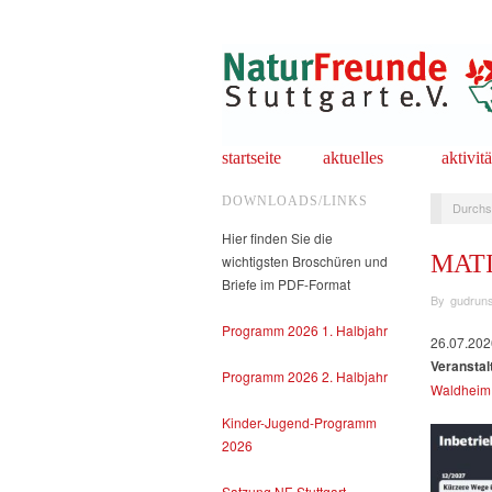
startseite
aktuelles
aktivit
DOWNLOADS/LINKS
Durchs
Hier finden Sie die
MATI
wichtigsten Broschüren und
Briefe im PDF-Format
By
gudruns
Programm 2026 1. Halbjahr
26.07.202
Veranstal
Programm 2026 2. Halbjahr
Waldheim 
Kinder-Jugend-Programm
2026
Satzung NF-Stuttgart