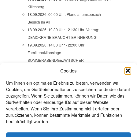
Killesberg
18.09.2026, 00:00 Uhr:
Planetariumsbesuch -
Besuch im All
18.09.2026, 19:30 Uhr - 21:30 Uhr:
Vortrag:
DEMOKRATIE BRAUCHT ERINNERUNG!
19.09.2026, 14:00 Uhr - 22:00 Uhr:
Familienaktionstage -
SOMMERABENDGEZWITSCHER
20.09.2026, 09:00 Uhr:
Wanderung -
Cookies
SCHÖNBUCH-SKULPTURENWEG / ÜBER
Um Ihnen ein optimales Erlebnis zu bieten, verwenden wir
MAUREN NACH EHNINGEN
Cookies, um Geräteinformationen zu speichern und/oder darauf
22.09.2026, 13:45 Uhr:
Ausstellungsbesuch -
zuzugreifen. Wenn Sie zustimmen, können wir Daten wie das
VERBRECHEN AUS ZWEI JAHRHUNDERTEN
Surfverhalten oder eindeutige IDs auf dieser Website
24.09.2026, 18:00 Uhr:
Frauenabend - Open space
verarbeiten. Wenn Sie Ihre Zustimmung nicht erteilen oder
24.09.2026, 19:30 Uhr - 22:00 Uhr:
JAZZ im
zurückziehen, können bestimmte Merkmale und Funktionen
beeinträchtigt werden.
Naturfreundehaus Steinbergle mit SWINGSIZE XL
25.09.2026 - 27.09.2026, 00:00 Uhr - 23:59 Uhr:
Wanderwochenende: IM HEGAU