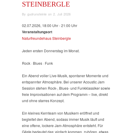
STEINBERGLE
By
gudrunsteinle
on
2. Juli 2026
02.07.2026, 18:00 Uhr - 21:00 Uhr
Veranstaltungsort
Naturfreundehaus Steinbergle
Jeden ersten Donnerstag im Monat.
Rock · Blues · Funk
Ein Abend voller Live-Musik, spontaner Momente und
entspannter Atmosphäre. Bei unserer Acoustic Jam
Session stehen Rock-, Blues- und Funkklassiker sowie
freie Improvisationen auf dem Programm – live, direkt
und ohne starres Konzept.
Ein kleines Kernteam von Musikern eröffnet und
begleitet den Abend, sodass immer Musik läuft und
eine offene, lockere Jam-Atmosphäre entsteht. Für
Gäste bedeutet das: einfach kommen, zuhören, etwas