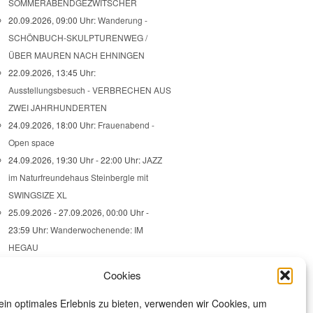
SOMMERABENDGEZWITSCHER
20.09.2026, 09:00 Uhr:
Wanderung -
SCHÖNBUCH-SKULPTURENWEG /
ÜBER MAUREN NACH EHNINGEN
22.09.2026, 13:45 Uhr:
Ausstellungsbesuch - VERBRECHEN AUS
ZWEI JAHRHUNDERTEN
24.09.2026, 18:00 Uhr:
Frauenabend -
Open space
24.09.2026, 19:30 Uhr - 22:00 Uhr:
JAZZ
im Naturfreundehaus Steinbergle mit
SWINGSIZE XL
25.09.2026 - 27.09.2026, 00:00 Uhr -
23:59 Uhr:
Wanderwochenende: IM
HEGAU
25.09.2026, 17:30 Uhr:
Cookies
Stadtteilspaziergang - FUSS- UND
RADVERKEHR IM WESTEN
in optimales Erlebnis zu bieten, verwenden wir Cookies, um