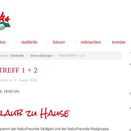
äten
stadtteile
häuser
mitmachen
termine
uchen:
Startseite
/
Veranstaltungen
/
RADTREFF 1 + 2
REFF 1 + 2
teinle
on
6. August 2026
6, 18:00 Uhr
gramm der NaturFreunde Stuttgart und der NaturFreunde Radgruppe