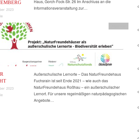
Haus, Gorch-Fock-Str. 26 Im Anschluss an die
TEMBERG
Informationsveranstaltung zur…
ber 2023
le
Allgemein
R
Außerschulische Lernorte – Das NaturFreundehaus
Fuchsrain ist seit Ende 2021 – wie auch das
HT
NaturFreundehaus Roßhau – ein außerschulischer
ber 2023
Lernort. Für unsere regelmäßigen naturpädagogischen
le
Angebote…