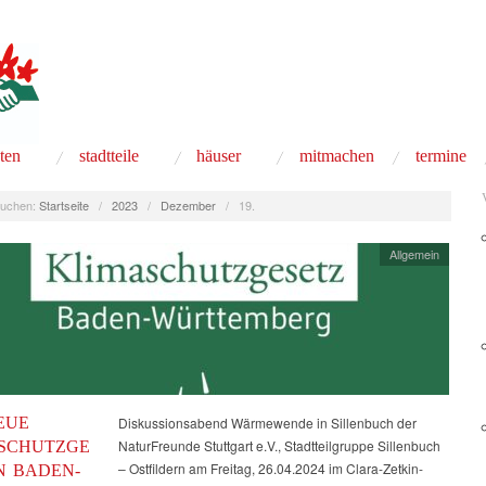
äten
stadtteile
häuser
mitmachen
termine
uchen:
Startseite
/
2023
/
Dezember
/
19.
Allgemein
EUE
Diskussionsabend Wärmewende in Sillenbuch der
NaturFreunde Stuttgart e.V., Stadtteilgruppe Sillenbuch
SCHUTZGE
– Ostfildern am Freitag, 26.04.2024 im Clara-Zetkin-
N BADEN-