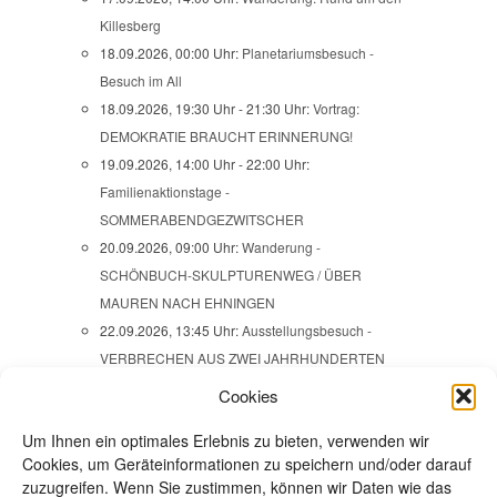
Killesberg
18.09.2026, 00:00 Uhr:
Planetariumsbesuch -
Besuch im All
18.09.2026, 19:30 Uhr - 21:30 Uhr:
Vortrag:
DEMOKRATIE BRAUCHT ERINNERUNG!
19.09.2026, 14:00 Uhr - 22:00 Uhr:
Familienaktionstage -
SOMMERABENDGEZWITSCHER
20.09.2026, 09:00 Uhr:
Wanderung -
SCHÖNBUCH-SKULPTURENWEG / ÜBER
MAUREN NACH EHNINGEN
22.09.2026, 13:45 Uhr:
Ausstellungsbesuch -
VERBRECHEN AUS ZWEI JAHRHUNDERTEN
24.09.2026, 18:00 Uhr:
Frauenabend - Open space
Cookies
24.09.2026, 19:30 Uhr - 22:00 Uhr:
JAZZ im
Um Ihnen ein optimales Erlebnis zu bieten, verwenden wir
Naturfreundehaus Steinbergle mit SWINGSIZE XL
Cookies, um Geräteinformationen zu speichern und/oder darauf
25.09.2026 - 27.09.2026, 00:00 Uhr - 23:59 Uhr:
zuzugreifen. Wenn Sie zustimmen, können wir Daten wie das
Wanderwochenende: IM HEGAU