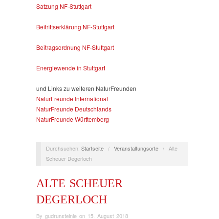
Satzung NF-Stuttgart
Beitrittserklärung NF-Stuttgart
Beitragsordnung NF-Stuttgart
Energiewende in Stuttgart
und Links zu weiteren NaturFreunden
NaturFreunde International
NaturFreunde Deutschlands
NaturFreunde Württemberg
Durchsuchen:
Startseite
/
Veranstaltungsorte
/
Alte
Scheuer Degerloch
ALTE SCHEUER
DEGERLOCH
By
gudrunsteinle
on
15. August 2018