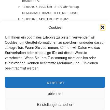
Besuch im All
18.09.2026, 19:30 Uhr - 21:30 Uhr:
Vortrag:
DEMOKRATIE BRAUCHT ERINNERUNG!
19.09.2026, 14:00 Uhr - 22:00 Uhr:
Familienaktionstage -
Cookies
SOMMERABENDGEZWITSCHER
Um Ihnen ein optimales Erlebnis zu bieten, verwenden wir
20.09.2026, 09:00 Uhr:
Wanderung -
Cookies, um Geräteinformationen zu speichern und/oder darauf
SCHÖNBUCH-SKULPTURENWEG / ÜBER
zuzugreifen. Wenn Sie zustimmen, können wir Daten wie das
MAUREN NACH EHNINGEN
Surfverhalten oder eindeutige IDs auf dieser Website
22.09.2026, 13:45 Uhr:
Ausstellungsbesuch -
verarbeiten. Wenn Sie Ihre Zustimmung nicht erteilen oder
VERBRECHEN AUS ZWEI JAHRHUNDERTEN
zurückziehen, können bestimmte Merkmale und Funktionen
beeinträchtigt werden.
24.09.2026, 18:00 Uhr:
Frauenabend - Open space
24.09.2026, 19:30 Uhr - 22:00 Uhr:
JAZZ im
Naturfreundehaus Steinbergle mit SWINGSIZE XL
annehmen
alle Veranstaltungen
ablehnen
Einstellungen ansehen
Impressum / Datenschutz