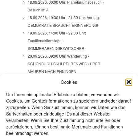
18.09.2026, 00:00 Uhr:
Planetariumsbesuch -
Besuch im All
18.09.2026, 19:30 Uhr - 21:30 Uhr:
Vortrag:
DEMOKRATIE BRAUCHT ERINNERUNG!
19.09.2026, 14:00 Uhr - 22:00 Uhr:
Familienaktionstage -
SOMMERABENDGEZWITSCHER
20.09.2026, 09:00 Uhr:
Wanderung -
SCHÖNBUCH-SKULPTURENWEG / ÜBER
MAUREN NACH EHNINGEN
22.09.2026, 13:45 Uhr:
Ausstellungsbesuch -
Cookies
VERBRECHEN AUS ZWEI JAHRHUNDERTEN
Um Ihnen ein optimales Erlebnis zu bieten, verwenden wir
24.09.2026, 18:00 Uhr:
Frauenabend - Open space
Cookies, um Geräteinformationen zu speichern und/oder darauf
24.09.2026, 19:30 Uhr - 22:00 Uhr:
JAZZ im
zuzugreifen. Wenn Sie zustimmen, können wir Daten wie das
Naturfreundehaus Steinbergle mit SWINGSIZE XL
Surfverhalten oder eindeutige IDs auf dieser Website
25.09.2026 - 27.09.2026, 00:00 Uhr - 23:59 Uhr:
verarbeiten. Wenn Sie Ihre Zustimmung nicht erteilen oder
Wanderwochenende: IM HEGAU
zurückziehen, können bestimmte Merkmale und Funktionen
beeinträchtigt werden.
25.09.2026, 17:30 Uhr:
Stadtteilspaziergang -